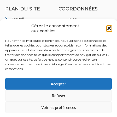
PLAN DU SITE
COORDONNÉES
Accueil
Lyon
35 Rue de Marseille,
Gérer le consentement
Qui sommes nous
69007 Lyon
aux cookies
Domaines d'interventions
Lille
Pour offrir les meilleures expériences, nous utilisons des technologies
Rejoignez-nous
40 Pl. du Théâtre, 59800
telles que les cookies pour stocker et/ou accéder aux informations des
Lille
Contact
appareils. Le fait de consentir à ces technologies nous permettra de
traiter des données telles que le comportement de navigation ou les ID
Paris
uniques sur ce site. Le fait de ne pas consentir ou de retirer son
8 Rue des Pirogues de
consentement peut avoir un effet négatif sur certaines caractéristiques
Bercy, 75012 Paris
et fonctions.
+33 4 28 29 71 31
Accepter
contact[@]nedson.fr
Refuser
© 2022 NEDSON TOUS DROITS RÉSERVÉS.
Voir les préférences
MENTIONS LÉGALES
CHARTE DE CONFIDENTIALITÉ