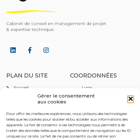
Cabinet de conseil en management de projet
& expertise technique.
PLAN DU SITE
COORDONNÉES
Accueil
Lyon
35 Rue de Marseille,
Gérer le consentement
Qui sommes nous
69007 Lyon
aux cookies
Domaines d'interventions
Lille
Pour offrir les meilleures expériences, nous utilisons des technologies
Rejoignez-nous
40 Pl. du Théâtre, 59800
telles que les cookies pour stocker et/ou accéder aux informations des
Lille
Contact
appareils. Le fait de consentir à ces technologies nous permettra de
traiter des données telles que le comportement de navigation ou les ID
Paris
uniques sur ce site. Le fait de ne pas consentir ou de retirer son
8 Rue des Pirogues de