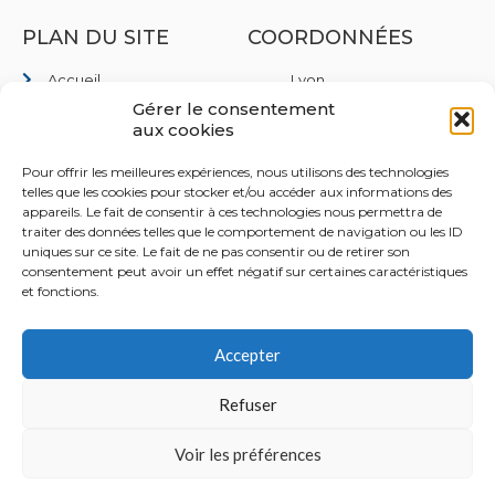
PLAN DU SITE
COORDONNÉES
Accueil
Lyon
35 Rue de Marseille,
Gérer le consentement
Qui sommes nous
69007 Lyon
aux cookies
Domaines d'interventions
Lille
Pour offrir les meilleures expériences, nous utilisons des technologies
Rejoignez-nous
40 Pl. du Théâtre, 59800
telles que les cookies pour stocker et/ou accéder aux informations des
Lille
Contact
appareils. Le fait de consentir à ces technologies nous permettra de
traiter des données telles que le comportement de navigation ou les ID
Paris
uniques sur ce site. Le fait de ne pas consentir ou de retirer son
8 Rue des Pirogues de
consentement peut avoir un effet négatif sur certaines caractéristiques
Bercy, 75012 Paris
et fonctions.
+33 4 28 29 71 31
Accepter
contact[@]nedson.fr
Refuser
© 2022 NEDSON TOUS DROITS RÉSERVÉS.
Voir les préférences
MENTIONS LÉGALES
CHARTE DE CONFIDENTIALITÉ